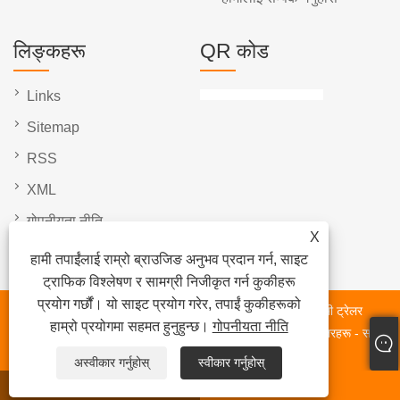
लिङ्कहरू
QR कोड
Links
Sitemap
RSS
XML
गोपनीयता नीति
X
हामी तपाईंलाई राम्रो ब्राउजिङ अनुभव प्रदान गर्न, साइट
ट्राफिक विश्लेषण र सामग्री निजीकृत गर्न कुकीहरू
प्रयोग गर्छौं। यो साइट प्रयोग गरेर, तपाईं कुकीहरूको
प्रतिलिपि अधिकार © 2023 सान्ड ong ्ग ondshong ्गोहान फ्युमी ट्रेलर
हाम्रो प्रयोगमा सहमत हुनुहुन्छ।
गोपनीयता नीति
पार्ट्सलरहरू कोण - LTD - स्पेयर पार्ट्स अक्ष, कास्टिंग पार्ट्स, ट्रक ट्रेलरहरू - सबै
अधिकार सुरक्षित।
अस्वीकार गर्नुहोस्
स्वीकार गर्नुहोस्
व्हाट्सएप
इ-मेल